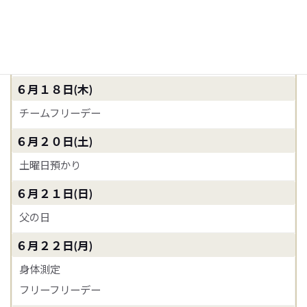
水泳体験（年中）
６月１７日(水)
体操教室（年少・年長）
６月１８日(木)
チームフリーデー
６月２０日(土)
土曜日預かり
６月２１日(日)
父の日
６月２２日(月)
身体測定
フリーフリーデー