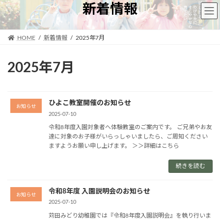
コ
ナ
新着情報
ン
ビ
テ
ゲ
ン
ー
HOME
新着情報
2025年7月
ツ
シ
へ
ョ
2025年7月
ス
ン
キ
に
ッ
移
プ
動
ひよこ教室開催のお知らせ
お知らせ
2025-07-10
令和8年度入園対象者へ体験教室のご案内です。 ご兄弟やお友
達に対象のお子様がいらっしゃいましたら、ご周知ください
ますようお願い申し上げます。 ＞＞詳細はこちら
続きを読む
令和8年度 入園説明会のお知らせ
お知らせ
2025-07-10
苅田みどり幼稚園では『令和8年度入園説明会』を執り行いま